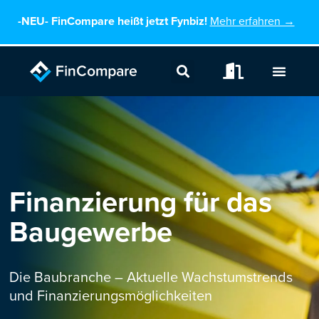
Zum
-NEU-
FinCompare heißt jetzt Fynbiz!
Mehr erfahren →
Inhalt
springen
Finanzierung für das
Baugewerbe
Die Baubranche – Aktuelle Wachstumstrends
und Finanzierungsmöglichkeiten