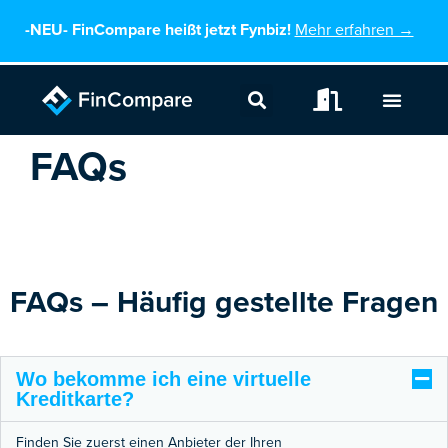
Zum
-NEU-
FinCompare heißt jetzt Fynbiz!
Mehr erfahren →
Inhalt
springen
FAQs
FAQs – Häufig gestellte Fragen
Wo bekomme ich eine virtuelle
Kreditkarte?
Finden Sie zuerst einen Anbieter der Ihren