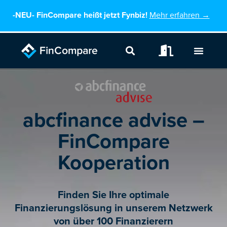
Zum
-NEU-
FinCompare heißt jetzt Fynbiz!
Mehr erfahren →
Inhalt
springen
abcfinance advise –
FinCompare
Kooperation
Finden Sie Ihre optimale
Finanzierungslösung in unserem Netzwerk
von über 100 Finanzierern