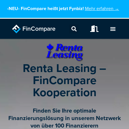
Zum
-NEU-
FinCompare heißt jetzt Fynbiz!
Mehr erfahren →
Inhalt
springen
Renta Leasing –
FinCompare
Kooperation
Finden Sie Ihre optimale
Finanzierungslösung in unserem Netzwerk
von über 100 Finanzierern