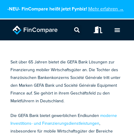
Zum
-NEU-
FinCompare heißt jetzt Fynbiz!
Mehr erfahren →
Inhalt
springen
Seit über 65 Jahren bietet die GEFA Bank Lösungen zur
Finanzierung mobiler Wirtschaftsgüter an. Die Tochter des
französischen Bankenkonzerns Société Générale tritt unter
den Marken GEFA Bank und Société Générale Equipment
Finance auf. Sie gehört in ihrem Geschäftsfeld zu den
Marktführern in Deutschland.
Die GEFA Bank bietet gewerblichen Endkunden
moderne
Investitions- und Finanzierungsdienstleistungen
,
insbesondere für mobile Wirtschaftsgüter der Bereiche