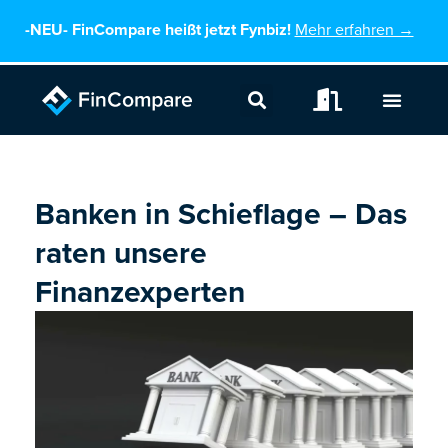
Zum
-NEU-
FinCompare heißt jetzt Fynbiz!
Mehr erfahren →
Inhalt
springen
Banken in Schieflage – Das
raten unsere
Finanzexperten