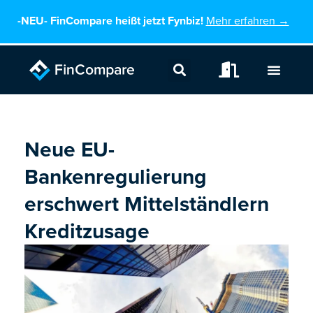
Zum
-NEU-
FinCompare heißt jetzt Fynbiz!
Mehr erfahren →
Inhalt
springen
Neue EU-
Bankenregulierung
erschwert Mittelständlern
Kreditzusage