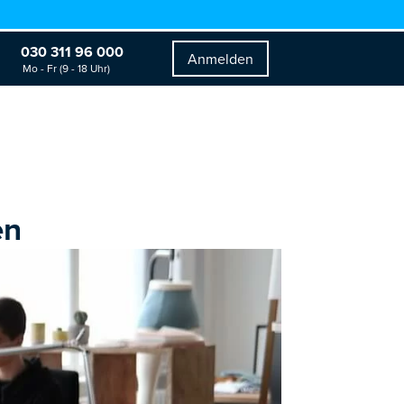
030 311 96 000
Anmelden
Mo - Fr (9 - 18 Uhr)
en