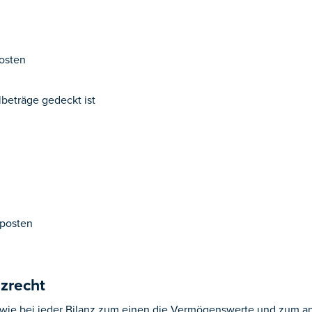
osten
lbeträge gedeckt ist
posten
zrecht
 wie bei jeder Bilanz zum einen die Vermögenswerte und zum 