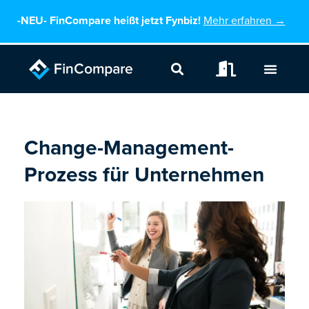
Zum
-NEU-
FinCompare heißt jetzt Fynbiz!
Mehr erfahren →
Inhalt
springen
Change-Management-
Prozess für Unternehmen