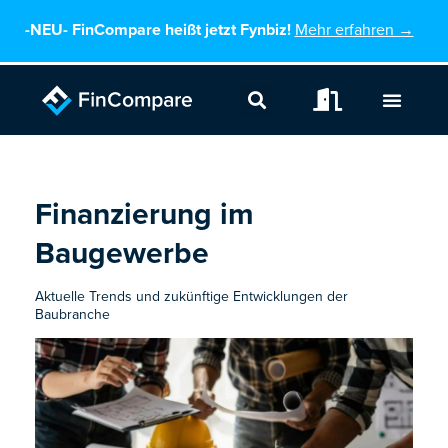
Zum
-NEU-
FinCompare heißt jetzt Fynbiz!
Mehr erfahren →
Inhalt
springen
Finanzierung im
Baugewerbe
Aktuelle Trends und zukünftige Entwicklungen der
Baubranche