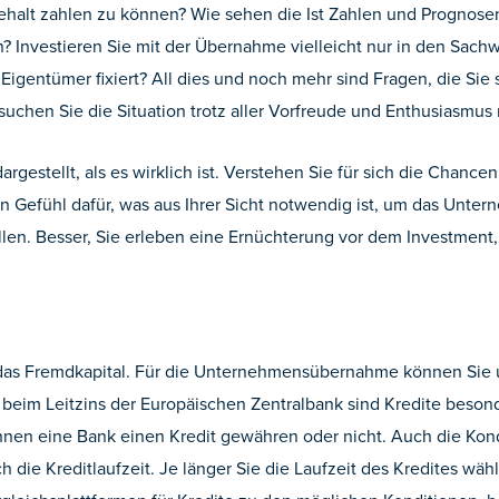
ehalt zahlen zu können? Wie sehen die Ist Zahlen und Prognosen
 Investieren Sie mit der Übernahme vielleicht nur in den Sachw
igentümer fixiert? All dies und noch mehr sind Fragen, die Sie sic
hen Sie die Situation trotz aller Vorfreude und Enthusiasmus 
dargestellt, als es wirklich ist. Verstehen Sie für sich die Cha
in Gefühl dafür, was aus Ihrer Sicht notwendig ist, um das Unter
stellen. Besser, Sie erleben eine Ernüchterung vor dem Investm
st das Fremdkapital. Für die Unternehmensübernahme können Si
k beim Leitzins der Europäischen Zentralbank sind Kredite besond
Ihnen eine Bank einen Kredit gewähren oder nicht. Auch die Kon
h die Kreditlaufzeit. Je länger Sie die Laufzeit des Kredites wähl