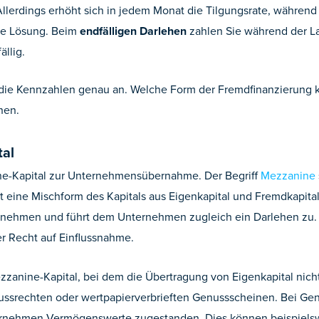
lerdings erhöht sich in jedem Monat die Tilgungsrate, während d
rste Lösung. Beim
endfälligen Darlehen
zahlen Sie während der Lau
ällig.
die Kennzahlen genau an. Welche Form der Fremdfinanzierung k
hen.
tal
nine-Kapital zur Unternehmensübernahme. Der Begriff
Mezzanine
t eine Mischform des Kapitals aus Eigenkapital und Fremdkapital
ternehmen und führt dem Unternehmen zugleich ein Darlehen zu. 
er Recht auf Einflussnahme.
nine-Kapital, bei dem die Übertragung von Eigenkapital nicht i
ussrechten oder wertpapierverbrieften Genussscheinen. Bei Ge
ernehmen Vermögenswerte zugestanden. Dies können beispielsw