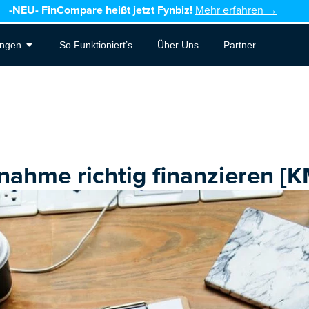
-NEU-
FinCompare heißt jetzt Fynbiz!
Mehr erfahren →
Open Leistungen
ungen
So Funktioniert’s
Über Uns
Partner
ahme richtig finanzieren [