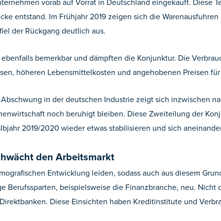
nternehmen vorab auf Vorrat in Deutschland eingekauft. Diese T
cke entstand. Im Frühjahr 2019 zeigen sich die Warenausfuhren e
iel der Rückgang deutlich aus.
ebenfalls bemerkbar und dämpften die Konjunktur. Die Verbrauch
isen, höheren Lebensmittelkosten und angehobenen Preisen für 
Abschwung in der deutschen Industrie zeigt sich inzwischen nach
nenwirtschaft noch beruhigt bleiben. Diese Zweiteilung der Konj
jahr 2019/2020 wieder etwas stabilisieren und sich aneinande
chwächt den Arbeitsmarkt
demografischen Entwicklung leiden, sodass auch aus diesem Gru
e Berufssparten, beispielsweise die Finanzbranche, neu. Nicht di
Direktbanken. Diese Einsichten haben Kreditinstitute und Verbra