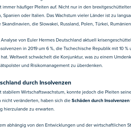
immer häufiger Pleiten auf. Nicht nur in den brexitgeschüttelt
, Spanien oder Italien. Das Wachstum vieler Länder ist zu lang
ile Skandinavien, die Slowakei, Russland, Polen, Türkei, Rumäni
Analyse von Euler Hermes Deutschland aktuell krisengeschüttel
nsolvenzen in 2019 um 6 %, die Tschechische Republik mit 10 % 
at. Weltweit schwächelt die Konjunktur, was zu einem Umdenk
itätspolster und Risikomanagement zu überdenken.
chland durch Insolvenzen
it stabilem Wirtschaftswachstum, konnte jedoch die Pleiten se
 nicht veränderten, haben sich die
Schäden durch Insolvenzen 
ng hierzulande zu erwarten.
rem abhängig von den Entwicklungen und der wirtschaftlichen Stab