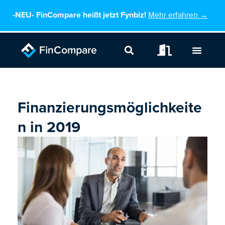
Zum
-NEU-
FinCompare heißt jetzt Fynbiz!
Mehr erfahren →
Inhalt
springen
Finanzierungsmöglichkeite
n in 2019