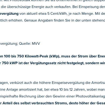
e die überschüssige Energie auch verkaufen. Bei Einspeisung de
severgütung
von aktuell etwa 5 Cent/kWh, je nach Menge. Mit d
utlich erhöhen. Genaue Angaben finden Sie in der unten stehend
severgütung; Quelle: MVV
von 100 bis 750 Kilowatt-Peak (kWp), muss der Strom über Ene
r 750 kWP ist der Vergütungssatz nicht festgelegt, sondern w
agen, verkürzt auch die höhere Einspeisevergütung die Amortisa
 eine Anlage amortisiert hat, bei etwa 10 bis 12 Jahren, wobei 
ispielhafte Rechnung über den Gewinn einer Photovoltaikanlage 
r Anteil des selbst verbrauchten Stroms, desto höher der Ge