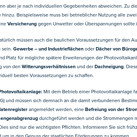
nn aber je nach individuellen Gegebenheiten abweichen. Zu di
hinzu. Beispielsweise muss bei betrieblicher Nutzung alle zwe
eine
Versicherung
gegen Unwetter oder Überspannungen sollte 
atürlich müssen auch die baulichen Voraussetzungen für den Au
 sein.
Gewerbe – und Industrieflächen
oder
Dächer von Bürog
nd Platz für mögliche spätere Erweiterungen der Photovoltaikan
ig von den
Witterungsverhältnissen
und der
Dachneigung
. Dies
iduell besten Voraussetzungen zu schaffen.
 Photovoltaikanlage:
Mit dem Betrieb einer Photovoltaikanlage f
EG) und müssen sich demnach an die damit verbundenen Bestim
tenregister
angemeldet werden, eine
Befreiung von der Stro
mengenabgrenzug
durchgeführt werden und die Strommengen 
es sind nur die wichtigsten Pflichten. Informieren Sie sich frü
 um in den Genuss der staatlichen Förderungen zu kommen.