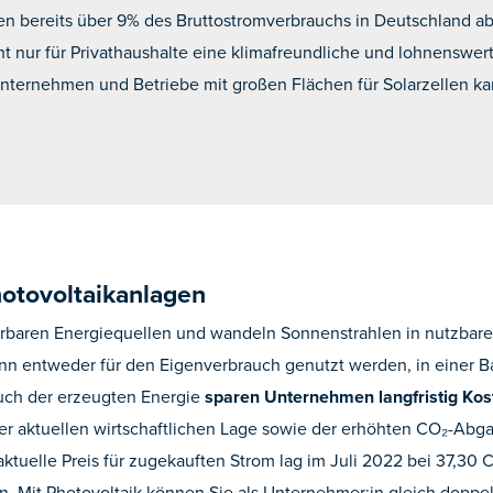
n bereits über 9% des Bruttostromverbrauchs in Deutschland ab, 
ht nur für Privathaushalte eine klimafreundliche und lohnenswer
nternehmen und Betriebe mit großen Flächen für Solarzellen k
hotovoltaikanlagen
baren Energiequellen und wandeln Sonnenstrahlen in nutzbaren
 entweder für den Eigenverbrauch genutzt werden, in einer Bat
uch der erzeugten Energie
sparen Unternehmen langfristig Kos
er aktuellen wirtschaftlichen Lage sowie der erhöhten CO₂-Ab
aktuelle Preis für zugekauften Strom lag im Juli 2022 bei 37,30
n. Mit Photovoltaik können Sie als Unternehmer:in gleich doppe