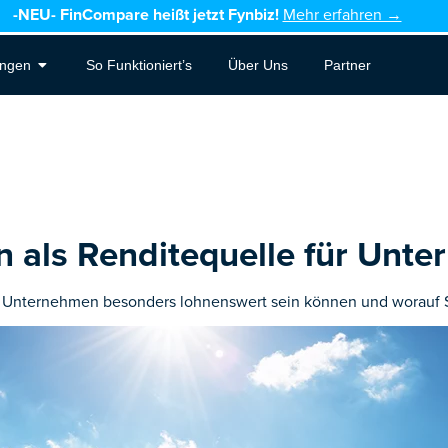
-NEU-
FinCompare heißt jetzt Fynbiz!
Mehr erfahren →
Open Leistungen
ungen
So Funktioniert’s
Über Uns
Partner
n als Renditequelle für Unt
ür Unternehmen besonders lohnenswert sein können und worauf S