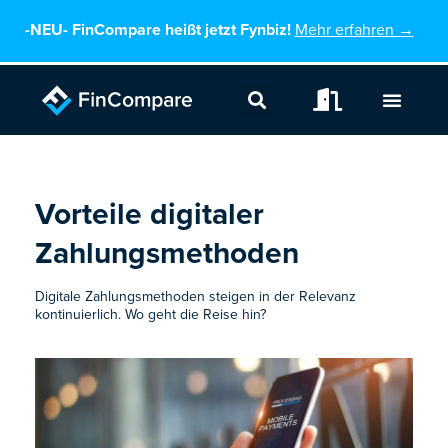
Zum
-NEU-
FinCompare heißt jetzt Fynbiz!
Mehr erfahren →
Inhalt
springen
Vorteile digitaler
Zahlungsmethoden
Digitale Zahlungsmethoden steigen in der Relevanz
kontinuierlich. Wo geht die Reise hin?