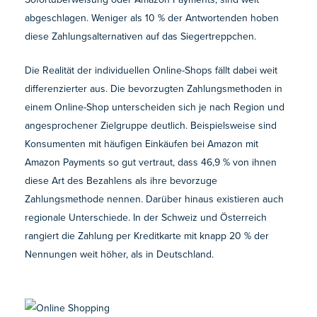
abgeschlagen. Weniger als 10 % der Antwortenden hoben
diese Zahlungsalternativen auf das Siegertreppchen.
Die Realität der individuellen Online-Shops fällt dabei weit
differenzierter aus. Die bevorzugten Zahlungsmethoden in
einem Online-Shop unterscheiden sich je nach Region und
angesprochener Zielgruppe deutlich. Beispielsweise sind
Konsumenten mit häufigen Einkäufen bei Amazon mit
Amazon Payments so gut vertraut, dass 46,9 % von ihnen
diese Art des Bezahlens als ihre bevorzuge
Zahlungsmethode nennen. Darüber hinaus existieren auch
regionale Unterschiede. In der Schweiz und Österreich
rangiert die Zahlung per Kreditkarte mit knapp 20 % der
Nennungen weit höher, als in Deutschland.