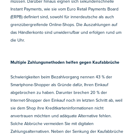
müssen. Darüber hinaus eignen sich sekundenschnelle
Instant Payments, wie sie vom Euro Retail Payments Board
(ERPB) definiert sind, sowohl für innerdeutsche als auch
grenzübergreifende Online-Shops. Die Auszahlungen auf
das Händlerkonto sind unwiderrufbar und erfolgen rund um
die Uhr.
Multiple Zahlungsmethoden helfen gegen Kaufabbrüche
Schwierigkeiten beim Bezahlvorgang nennen 43 % der
Smartphone-Shopper als Gründe dafür, Ihren Einkauf
abgebrochen zu haben. Darunter brechen 20 % der
Internet-Shopper den Einkauf noch im letzten Schritt ab, weil
sie dem Shop ihre Kreditkarteninformationen nicht
anvertrauen möchten und adäquate Alternative fehlen.
Solche Abbrüche vermeiden Sie mit digitalen
Zahlungsalternativen. Neben der Senkung der Kaufabbrüche