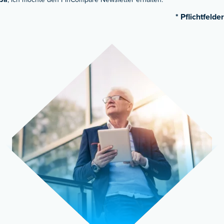
* Pflichtfelder