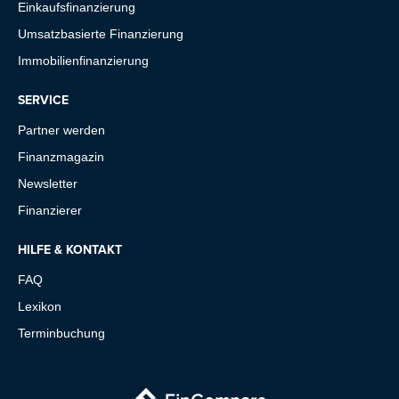
Einkaufsfinanzierung
Umsatzbasierte Finanzierung
Immobilienfinanzierung
SERVICE
Partner werden
Finanzmagazin
Newsletter
Finanzierer
HILFE & KONTAKT
FAQ
Lexikon
Terminbuchung