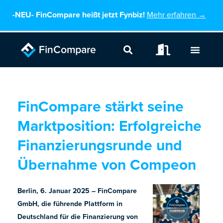
Zum
-NEU-
FinCompare heißt jetzt Fynbiz!
Mehr erfahren →
Inhalt
springen
FinCompare stärkt seine
Marktposition: Erfolgreiche
Finanzierungsrunde und
Übernahme von Compeon
Berlin, 6. Januar 2025 – FinCompare
GmbH, die führende Plattform in
Deutschland für die Finanzierung von