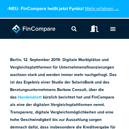
Zum
-NEU-
FinCompare heißt jetzt Fynbiz!
Mehr erfahren →
Inhalt
springen
Berlin, 12. September 2019. Digitale Marktplätze und
Vergleichsplattformen für Unternehmensfinanzierungen
wachsen stark und werden immer mehr nachgefragt. Das
ist das Ergebnis einer Studie der SolarisBank und des
Beratungsunternehmens Barkow Consult, über die
das
Handelsblatt
kürzlich berichtet hat und FinCompare
als eine der digitalen Vergleichsplattformen nennt.
Transparenz, digitale Vergleichsmöglichkeiten und eine
hohe Geschwindigkeit bis zur Auszahlung sorgen
demnach dafür, dass insbesondere die Kreditvergabe für