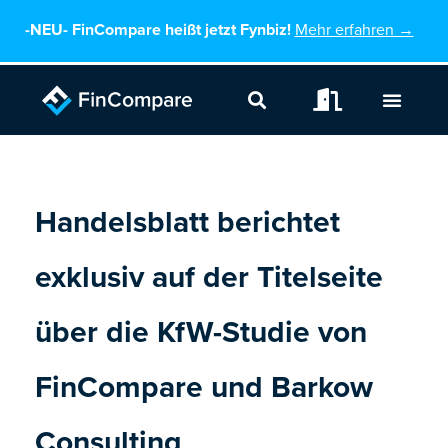
Zum
-NEU-
FinCompare heißt jetzt Fynbiz!
Mehr erfahren →
Inhalt
springen
Handelsblatt berichtet
exklusiv auf der Titelseite
über die KfW-Studie von
FinCompare und Barkow
Consulting