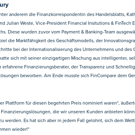
ury
nter anderem die Finanzkorrespondentin des Handelsblatts, Kat
und Julian Weste, Vice-President Financial Insitutions & FinTech
echs. Diese wurden zuvor vom Payment & Banking-Team ausgewäh
piel die Marktfähigkeit des Geschäftsmodells, der Innovationsgr
chritte bei der Internationalisierung des Unternehmens und des 
atte sich mit seiner einzigartigen Mischung aus intelligenter, se
ch erfahrene Finanzierungsberater, der Transparenz und Schnell
slösungen beworben. Am Ende musste sich FinCompare dem Ge
serer Plattform für diesen begehrten Preis nominiert waren“, äuße
n Finanzierungslösungen, die wir unseren Kunden anbieten könn
zu werden. Es hat sich aber in jedem Fall gelohnt, sich dem We
ommen wieder!“