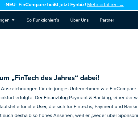
-NEU-
FinCompare heißt jetzt Fynbiz!
Mehr erfahren →
Open Leistungen
ungen
So Funktioniert’s
Über Uns
Partner
zum „FinTech des Jahres“ dabei!
Auszeichnungen für ein junges Unternehmen wie FinCompare ist
ankfurt erfolgte. Der Finanzblog Payment & Banking, einer der 
stelle für alle User, die sich für Fintechs, Payment und Bankin
ßt auch deshalb so hohes Ansehen, weil er „weder über Sponsor